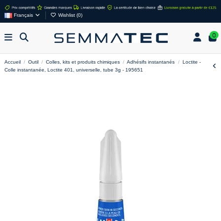
Français
Wishlist (
0
)
0
Accueil
Outil
Colles, kits et produits chimiques
Adhésifs instantanés
Loctite -
Colle instantanée, Loctite 401, universelle, tube 3g - 195651