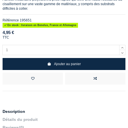
cisaillement sur une vaste gamme de matériaux, y compris des substrats
difficiles à coller.
Référence
195651
En stock : livraison en Benelux, France et Allemagne
4,95 €
TTC
Ajouter au panier
Description
Détails du produit
Reviews
(0)